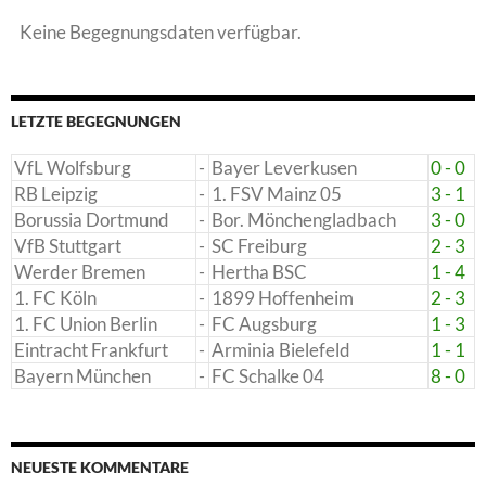
Keine Begegnungsdaten verfügbar.
LETZTE BEGEGNUNGEN
VfL Wolfsburg
-
Bayer Leverkusen
0 - 0
RB Leipzig
-
1. FSV Mainz 05
3 - 1
Borussia Dortmund
-
Bor. Mönchengladbach
3 - 0
VfB Stuttgart
-
SC Freiburg
2 - 3
Werder Bremen
-
Hertha BSC
1 - 4
1. FC Köln
-
1899 Hoffenheim
2 - 3
1. FC Union Berlin
-
FC Augsburg
1 - 3
Eintracht Frankfurt
-
Arminia Bielefeld
1 - 1
Bayern München
-
FC Schalke 04
8 - 0
NEUESTE KOMMENTARE