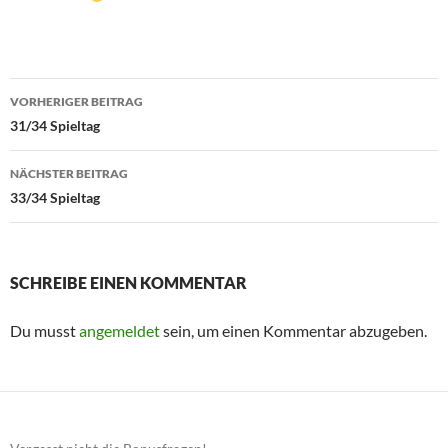
Beitragsnavigation
VORHERIGER BEITRAG
31/34 Spieltag
NÄCHSTER BEITRAG
33/34 Spieltag
SCHREIBE EINEN KOMMENTAR
Du musst
angemeldet
sein, um einen Kommentar abzugeben.