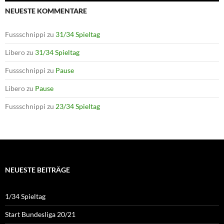
NEUESTE KOMMENTARE
Fussschnippi
zu
31/34 Spieltag
Libero
zu
31/34 Spieltag
Fussschnippi
zu
Pause
Libero
zu
Pause
Fussschnippi
zu
23/34 Spieltag
NEUESTE BEITRÄGE
1/34 Spieltag
Start Bundesliga 20/21