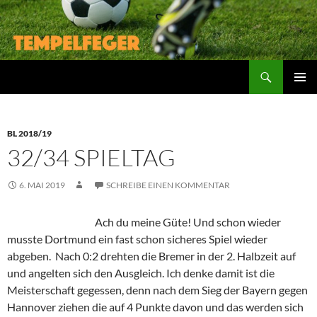
Suchen
ZUM
PRIMÄR
INHALT
MENÜ
SPRINGEN
BL 2018/19
32/34 SPIELTAG
6. MAI 2019
SCHREIBE EINEN KOMMENTAR
Ach du meine Güte! Und schon wieder
musste Dortmund ein fast schon sicheres Spiel wieder
abgeben. Nach 0:2 drehten die Bremer in der 2. Halbzeit auf
und angelten sich den Ausgleich. Ich denke damit ist die
Meisterschaft gegessen, denn nach dem Sieg der Bayern gegen
Hannover ziehen die auf 4 Punkte davon und das werden sich