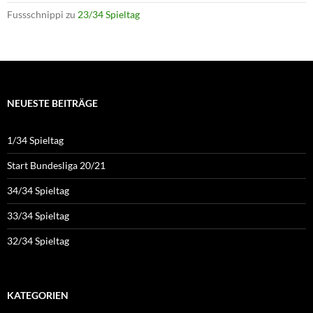
Fussschnippi
zu
23/34 Spieltag
NEUESTE BEITRÄGE
1/34 Spieltag
Start Bundesliga 20/21
34/34 Spieltag
33/34 Spieltag
32/34 Spieltag
KATEGORIEN