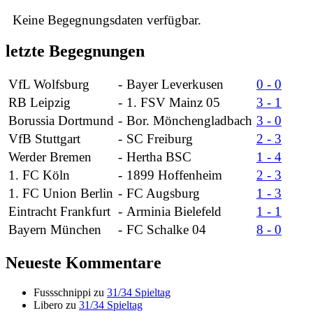
Keine Begegnungsdaten verfügbar.
letzte Begegnungen
VfL Wolfsburg
-
Bayer Leverkusen
0 - 0
RB Leipzig
-
1. FSV Mainz 05
3 - 1
Borussia Dortmund
-
Bor. Mönchengladbach
3 - 0
VfB Stuttgart
-
SC Freiburg
2 - 3
Werder Bremen
-
Hertha BSC
1 - 4
1. FC Köln
-
1899 Hoffenheim
2 - 3
1. FC Union Berlin
-
FC Augsburg
1 - 3
Eintracht Frankfurt
-
Arminia Bielefeld
1 - 1
Bayern München
-
FC Schalke 04
8 - 0
Neueste Kommentare
Fussschnippi
zu
31/34 Spieltag
Libero
zu
31/34 Spieltag