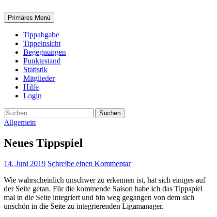
Suchen
Zum
Primäres Menü
Inhalt
springen
Tippabgabe
Tippeinsicht
Begegnungen
Punktestand
Statistik
Mitglieder
Hilfe
Login
Suchen
nach:
Allgemein
Neues Tippspiel
14. Juni 2019
Schreibe einen Kommentar
Wie wahrscheinlich unschwer zu erkennen ist, hat sich einiges auf
der Seite getan. Für die kommende Saison habe ich das Tippspiel
mal in die Seite integriert und bin weg gegangen von dem sich
unschön in die Seite zu integrierenden Ligamanager.