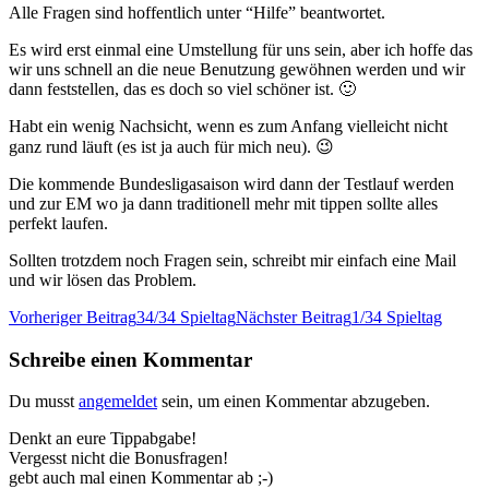
Alle Fragen sind hoffentlich unter “Hilfe” beantwortet.
Es wird erst einmal eine Umstellung für uns sein, aber ich hoffe das
wir uns schnell an die neue Benutzung gewöhnen werden und wir
dann feststellen, das es doch so viel schöner ist. 🙂
Habt ein wenig Nachsicht, wenn es zum Anfang vielleicht nicht
ganz rund läuft (es ist ja auch für mich neu). 😉
Die kommende Bundesligasaison wird dann der Testlauf werden
und zur EM wo ja dann traditionell mehr mit tippen sollte alles
perfekt laufen.
Sollten trotzdem noch Fragen sein, schreibt mir einfach eine Mail
und wir lösen das Problem.
Beitragsnavigation
Vorheriger Beitrag
34/34 Spieltag
Nächster Beitrag
1/34 Spieltag
Schreibe einen Kommentar
Du musst
angemeldet
sein, um einen Kommentar abzugeben.
Denkt an eure Tippabgabe!
Vergesst nicht die Bonusfragen!
gebt auch mal einen Kommentar ab ;-)