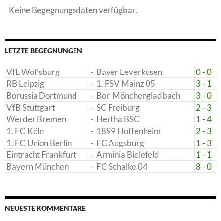
Keine Begegnungsdaten verfügbar.
LETZTE BEGEGNUNGEN
VfL Wolfsburg
-
Bayer Leverkusen
0 - 0
RB Leipzig
-
1. FSV Mainz 05
3 - 1
Borussia Dortmund
-
Bor. Mönchengladbach
3 - 0
VfB Stuttgart
-
SC Freiburg
2 - 3
Werder Bremen
-
Hertha BSC
1 - 4
1. FC Köln
-
1899 Hoffenheim
2 - 3
1. FC Union Berlin
-
FC Augsburg
1 - 3
Eintracht Frankfurt
-
Arminia Bielefeld
1 - 1
Bayern München
-
FC Schalke 04
8 - 0
NEUESTE KOMMENTARE