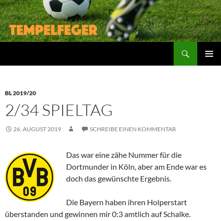
Suchen
ZUM
PRIMÄR
INHALT
MENÜ
SPRINGEN
BL 2019/20
2/34 SPIELTAG
26. AUGUST 2019
SCHREIBE EINEN KOMMENTAR
Das war eine zähe Nummer für die
Dortmunder in Köln, aber am Ende war es
doch das gewünschte Ergebnis.
Die Bayern haben ihren Holperstart
überstanden und gewinnen mir 0:3 amtlich auf Schalke.