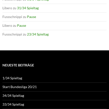
Libero
zu
31/34 Spieltag
Fussschnippi
zu
Pause
Libero
zu
Pause
Fussschnippi
zu
23/34 Spieltag
NEUESTE BEITRÄGE
1/34 Spieltag
Start Bundesliga 20/21
34/34 Spieltag
33/34 Spieltag