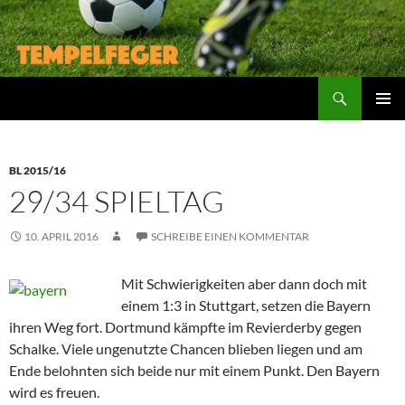
Suchen
ZUM
PRIMÄR
INHALT
MENÜ
SPRINGEN
BL 2015/16
29/34 SPIELTAG
10. APRIL 2016
SCHREIBE EINEN KOMMENTAR
Mit Schwierigkeiten aber dann doch mit
einem 1:3 in Stuttgart, setzen die Bayern
ihren Weg fort. Dortmund kämpfte im Revierderby gegen
Schalke. Viele ungenutzte Chancen blieben liegen und am
Ende belohnten sich beide nur mit einem Punkt. Den Bayern
wird es freuen.