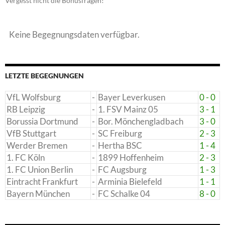
Vergesst nicht die Bonusfragen!
Keine Begegnungsdaten verfügbar.
LETZTE BEGEGNUNGEN
VfL Wolfsburg
-
Bayer Leverkusen
0 - 0
RB Leipzig
-
1. FSV Mainz 05
3 - 1
Borussia Dortmund
-
Bor. Mönchengladbach
3 - 0
VfB Stuttgart
-
SC Freiburg
2 - 3
Werder Bremen
-
Hertha BSC
1 - 4
1. FC Köln
-
1899 Hoffenheim
2 - 3
1. FC Union Berlin
-
FC Augsburg
1 - 3
Eintracht Frankfurt
-
Arminia Bielefeld
1 - 1
Bayern München
-
FC Schalke 04
8 - 0