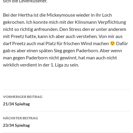
sich die Leverkusener.
Bei der Hertha ist die Mickeymouse wieder in ihr Loch
gekrochen. Ich konnte mich mit der Klinsmann Verpflichtung
nicht so richtig anfreunden. Den Stress den er unter anderem
mit Preetz hatte, kann ich aber auch verstehen. Von mir aus
darf Preetz auch mal Platz für frischen Wind machen
Dafür
gab es aber einen späten Sieg gegen Paderborn. Aber wenn
man gegen Paderborn nicht gewinnt, hat man auch nicht
wirklich verdient in der 1. Liga zu sein.
Beitragsnavigation
VORHERIGER BEITRAG
21/34 Spieltag
NÄCHSTER BEITRAG
23/34 Spieltag