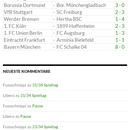
Borussia Dortmund
-
Bor. Mönchengladbach
3 - 0
VfB Stuttgart
-
SC Freiburg
2 - 3
Werder Bremen
-
Hertha BSC
1 - 4
1. FC Köln
-
1899 Hoffenheim
2 - 3
1. FC Union Berlin
-
FC Augsburg
1 - 3
Eintracht Frankfurt
-
Arminia Bielefeld
1 - 1
Bayern München
-
FC Schalke 04
8 - 0
NEUESTE KOMMENTARE
Fussschnippi
zu
31/34 Spieltag
Libero
zu
31/34 Spieltag
Fussschnippi
zu
Pause
Libero
zu
Pause
Fussschnippi
zu
23/34 Spieltag