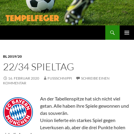
Suchen
ZUM
PRIMÄR
INHALT
MENÜ
SPRINGEN
BL 2019/20
22/34 SPIELTAG
16. FEBRUAR 2020
FUSSSCHNIPPI
SCHREIBE EINEN
KOMMENTAR
An der Tabellenspitze hat sich nicht viel
getan. Alle haben ihre Spiele gewonnen und
das souverän.
Union lieferte ein starkes Spiel gegen
Leverkusen ab, aber die drei Punkte holen