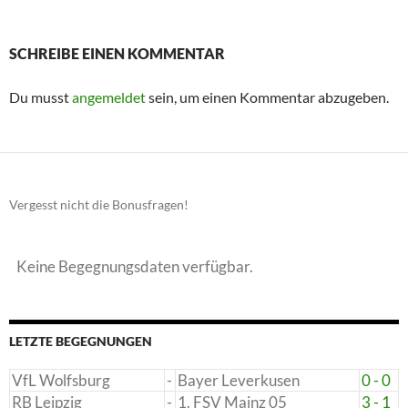
SCHREIBE EINEN KOMMENTAR
Du musst
angemeldet
sein, um einen Kommentar abzugeben.
Vergesst nicht die Bonusfragen!
Keine Begegnungsdaten verfügbar.
LETZTE BEGEGNUNGEN
VfL Wolfsburg
-
Bayer Leverkusen
0 - 0
RB Leipzig
-
1. FSV Mainz 05
3 - 1