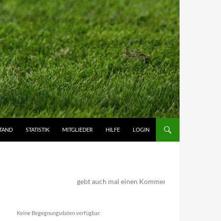
TAND
STATISTIK
MITGLIEDER
HILFE
LOGIN
gebt auch mal einen Kommentar ab ;-)
Keine Begegnungsdaten verfügbar.