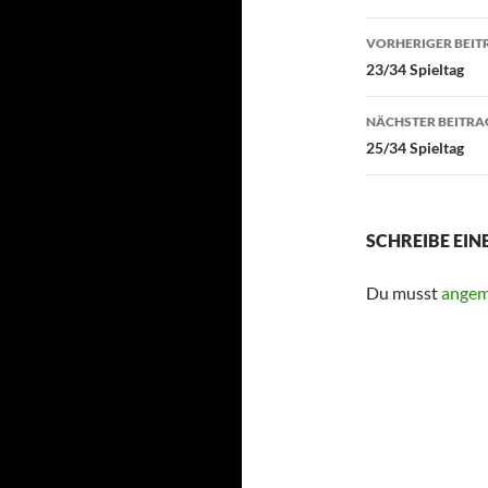
Beitragsn
VORHERIGER BEIT
23/34 Spieltag
NÄCHSTER BEITRA
25/34 Spieltag
SCHREIBE EI
Du musst
angem