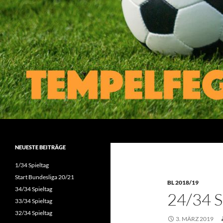
Suchen
Bundesliga Tippspiel
NEUESTE BEITRÄGE
1/34 Spieltag
Start Bundesliga 20/21
BL 2018/19
34/34 Spieltag
24/34 
33/34 Spieltag
32/34 Spieltag
3. MÄRZ 2019