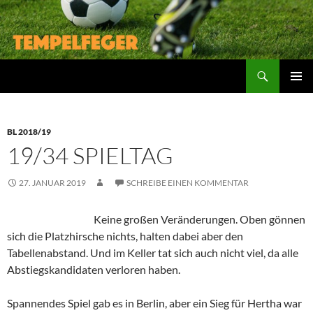
Suchen
ZUM
PRIMÄR
INHALT
MENÜ
SPRINGEN
BL 2018/19
19/34 SPIELTAG
27. JANUAR 2019
SCHREIBE EINEN KOMMENTAR
Keine großen Veränderungen. Oben gönnen
sich die Platzhirsche nichts, halten dabei aber den
Tabellenabstand. Und im Keller tat sich auch nicht viel, da alle
Abstiegskandidaten verloren haben.
Spannendes Spiel gab es in Berlin, aber ein Sieg für Hertha war