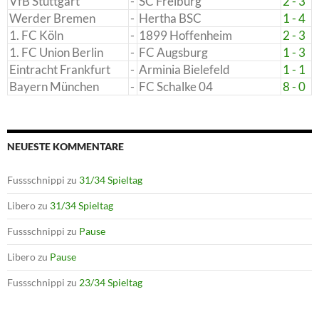
VfB Stuttgart
-
SC Freiburg
2 - 3
Werder Bremen
-
Hertha BSC
1 - 4
1. FC Köln
-
1899 Hoffenheim
2 - 3
1. FC Union Berlin
-
FC Augsburg
1 - 3
Eintracht Frankfurt
-
Arminia Bielefeld
1 - 1
Bayern München
-
FC Schalke 04
8 - 0
NEUESTE KOMMENTARE
Fussschnippi
zu
31/34 Spieltag
Libero
zu
31/34 Spieltag
Fussschnippi
zu
Pause
Libero
zu
Pause
Fussschnippi
zu
23/34 Spieltag