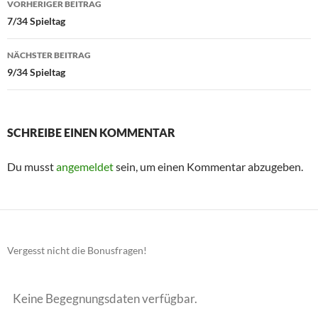
VORHERIGER BEITRAG
7/34 Spieltag
NÄCHSTER BEITRAG
9/34 Spieltag
SCHREIBE EINEN KOMMENTAR
Du musst
angemeldet
sein, um einen Kommentar abzugeben.
Vergesst nicht die Bonusfragen!
Keine Begegnungsdaten verfügbar.