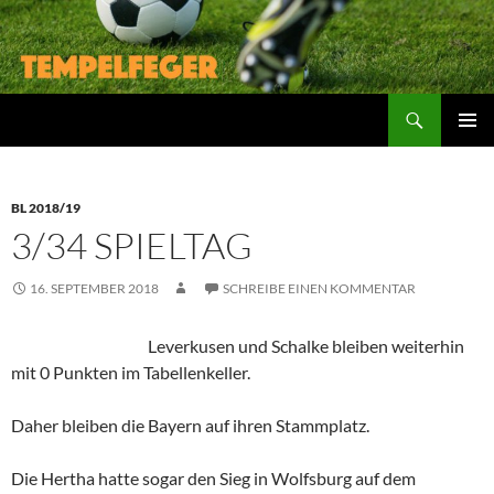
Suchen
ZUM
PRIMÄR
INHALT
MENÜ
SPRINGEN
BL 2018/19
3/34 SPIELTAG
16. SEPTEMBER 2018
SCHREIBE EINEN KOMMENTAR
Leverkusen und Schalke bleiben weiterhin
mit 0 Punkten im Tabellenkeller.
Daher bleiben die Bayern auf ihren Stammplatz.
Die Hertha hatte sogar den Sieg in Wolfsburg auf dem