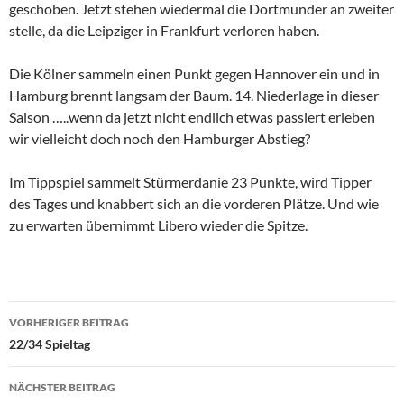
geschoben. Jetzt stehen wiedermal die Dortmunder an zweiter
stelle, da die Leipziger in Frankfurt verloren haben.
Die Kölner sammeln einen Punkt gegen Hannover ein und in
Hamburg brennt langsam der Baum. 14. Niederlage in dieser
Saison …..wenn da jetzt nicht endlich etwas passiert erleben
wir vielleicht doch noch den Hamburger Abstieg?
Im Tippspiel sammelt Stürmerdanie 23 Punkte, wird Tipper
des Tages und knabbert sich an die vorderen Plätze. Und wie
zu erwarten übernimmt Libero wieder die Spitze.
Beitragsnavigation
VORHERIGER BEITRAG
22/34 Spieltag
NÄCHSTER BEITRAG