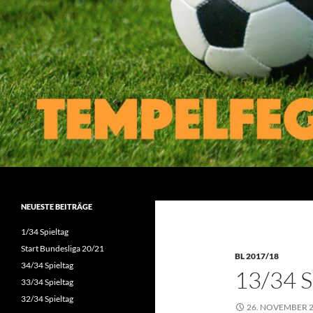
Suchen
Bundesliga Tippspiel
NEUESTE BEITRÄGE
1/34 Spieltag
Start Bundesliga 20/21
BL 2017/18
34/34 Spieltag
13/34 
33/34 Spieltag
32/34 Spieltag
26. NOVEMBER 