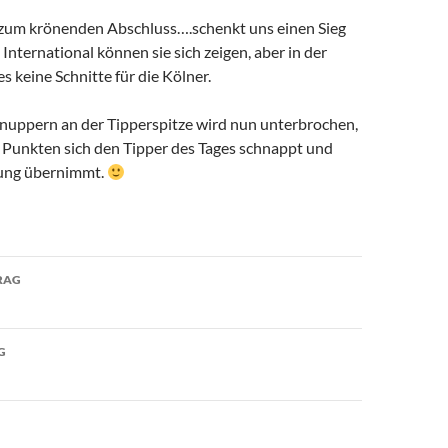
zum krönenden Abschluss….schenkt uns einen Sieg
 International können sie sich zeigen, aber in der
es keine Schnitte für die Kölner.
nuppern an der Tipperspitze wird nun unterbrochen,
7 Punkten sich den Tipper des Tages schnappt und
rung übernimmt.
avigation
RAG
G