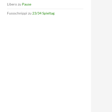
Libero
zu
Pause
Fussschnippi
zu
23/34 Spieltag