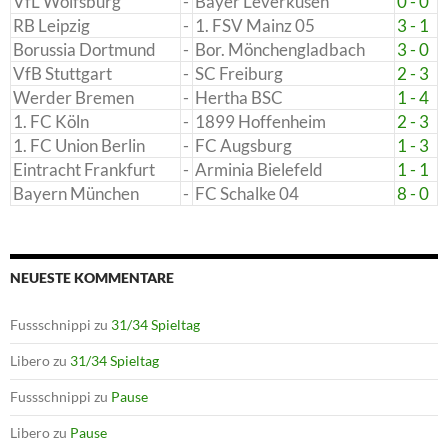
VfL Wolfsburg
-
Bayer Leverkusen
0 - 0
RB Leipzig
-
1. FSV Mainz 05
3 - 1
Borussia Dortmund
-
Bor. Mönchengladbach
3 - 0
VfB Stuttgart
-
SC Freiburg
2 - 3
Werder Bremen
-
Hertha BSC
1 - 4
1. FC Köln
-
1899 Hoffenheim
2 - 3
1. FC Union Berlin
-
FC Augsburg
1 - 3
Eintracht Frankfurt
-
Arminia Bielefeld
1 - 1
Bayern München
-
FC Schalke 04
8 - 0
NEUESTE KOMMENTARE
Fussschnippi
zu
31/34 Spieltag
Libero
zu
31/34 Spieltag
Fussschnippi
zu
Pause
Libero
zu
Pause