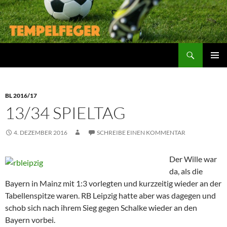
Suchen
ZUM
PRIMÄR
INHALT
MENÜ
SPRINGEN
BL 2016/17
13/34 SPIELTAG
4. DEZEMBER 2016
SCHREIBE EINEN KOMMENTAR
Der Wille war
da, als die
Bayern in Mainz mit 1:3 vorlegten und kurzzeitig wieder an der
Tabellenspitze waren. RB Leipzig hatte aber was dagegen und
schob sich nach ihrem Sieg gegen Schalke wieder an den
Bayern vorbei.