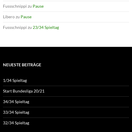
Fussschnippi
zu
Pause
Libero
zu
Pause
Fussschnippi
zu
23/34 Spieltag
NEUESTE BEITRÄGE
1/34 Spieltag
Start Bundesliga 20/21
34/34 Spieltag
33/34 Spieltag
32/34 Spieltag