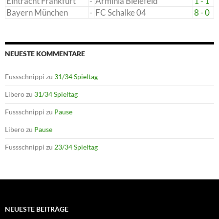
Eintracht Frankfurt
-
Arminia Bielefeld
1 - 1
Bayern München
-
FC Schalke 04
8 - 0
NEUESTE KOMMENTARE
Fussschnippi
zu
31/34 Spieltag
Libero
zu
31/34 Spieltag
Fussschnippi
zu
Pause
Libero
zu
Pause
Fussschnippi
zu
23/34 Spieltag
NEUESTE BEITRÄGE