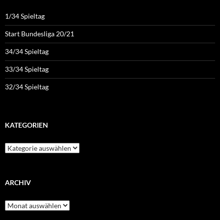
1/34 Spieltag
Start Bundesliga 20/21
34/34 Spieltag
33/34 Spieltag
32/34 Spieltag
KATEGORIEN
Kategorien
ARCHIV
Archiv