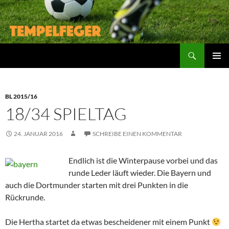
Suchen
ZUM
PRIMÄR
INHALT
MENÜ
SPRINGEN
BL 2015/16
18/34 SPIELTAG
24. JANUAR 2016
SCHREIBE EINEN KOMMENTAR
Endlich ist die Winterpause vorbei und das
runde Leder läuft wieder. Die Bayern und
auch die Dortmunder starten mit drei Punkten in die
Rückrunde.
Die Hertha startet da etwas bescheidener mit einem Punkt