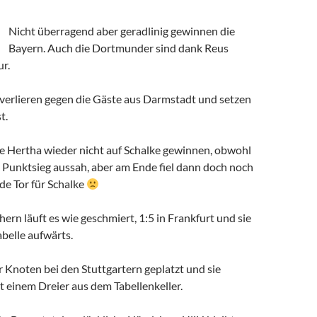
Nicht überragend aber geradlinig gewinnen die
Bayern. Auch die Dortmunder sind dank Reus
ur.
verlieren gegen die Gäste aus Darmstadt und setzen
t.
ie Hertha wieder nicht auf Schalke gewinnen, obwohl
m Punktsieg aussah, aber am Ende fiel dann doch noch
de Tor für Schalke
ern läuft es wie geschmiert, 1:5 in Frankfurt und sie
abelle aufwärts.
er Knoten bei den Stuttgartern geplatzt und sie
t einem Dreier aus dem Tabellenkeller.