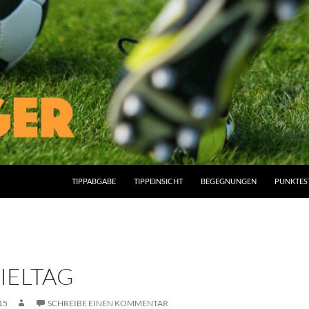
ZUM INHALT SPRINGEN
TIPPABGABE
TIPPEINSICHT
BEGEGNUNGEN
PUNKTES
Verges
PIELTAG
15
SCHREIBE EINEN KOMMENTAR