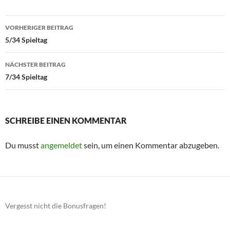
Beitragsnavigation
VORHERIGER BEITRAG
5/34 Spieltag
NÄCHSTER BEITRAG
7/34 Spieltag
SCHREIBE EINEN KOMMENTAR
Du musst
angemeldet
sein, um einen Kommentar abzugeben.
t nicht die Bonusfragen!
gebt au