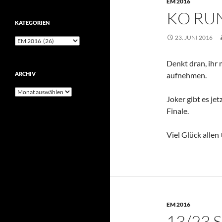
EM 2016
KO RU
KATEGORIEN
23. JUNI 2016
Kategorien
Denkt dran, ihr
ARCHIV
aufnehmen.
Archiv
Joker gibt es je
Finale.
Viel Glück allen 
EM 2016
13/23 