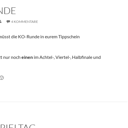
NDE
4 KOMMENTARE
 müsst die KO-Runde in eurem Tippschein
tzt nur noch
einen
im Achtel-, Viertel-, Halbfinale und
🙂
SPIELTAG