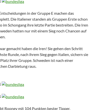
1
 Entscheidungen in der Gruppe E machen das
plett. Die Italiener standen als Gruppen Erste schon
so im Schongang ihre letzte Partie bestreiten. Die Iren
hweden hatten nur mit einem Sieg noch Chancen auf
en.
ar gemacht haben die Iren! Sie gehen den Schritt
chste Runde, nach ihrem Sieg gegen Italien, sichern sie
 Platz ihrer Gruppe. Schweden ist nach einer
hen Darbietung raus.
1
1
ibt Rooney mit 104 Punkten bester Tipper.