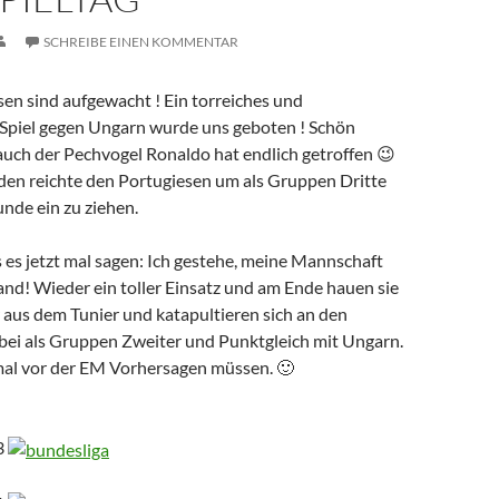
SCHREIBE EINEN KOMMENTAR
en sind aufgewacht ! Ein torreiches und
Spiel gegen Ungarn wurde uns geboten ! Schön
uch der Pechvogel Ronaldo hat endlich getroffen 😉
en reichte den Portugiesen um als Gruppen Dritte
unde ein zu ziehen.
 es jetzt mal sagen: Ich gestehe, meine Mannschaft
land! Wieder ein toller Einsatz und am Ende hauen sie
 aus dem Tunier und katapultieren sich an den
bei als Gruppen Zweiter und Punktgleich mit Ungarn.
al vor der EM Vorhersagen müssen. 🙂
3