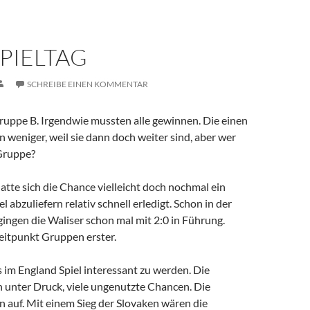
SPIELTAG
SCHREIBE EINEN KOMMENTAR
ruppe B. Irgendwie mussten alle gewinnen. Die einen
 weniger, weil sie dann doch weiter sind, aber wer
 Gruppe?
atte sich die Chance vielleicht doch nochmal ein
l abzuliefern relativ schnell erledigt. Schon in der
gingen die Waliser schon mal mit 2:0 in Führung.
itpunkt Gruppen erster.
 im England Spiel interessant zu werden. Die
 unter Druck, viele ungenutzte Chancen. Die
 auf. Mit einem Sieg der Slovaken wären die