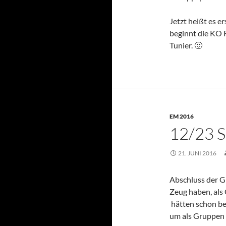
Jetzt heißt es 
beginnt die KO R
Tunier. 🙂
EM 2016
12/23 
21. JUNI 2016
Abschluss der G
Zeug haben, als 
hätten schon b
um als Gruppen E