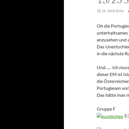
22. JUNI 2016
Oh die Portugies
unterhaltsames 
anzusehen und a
Das Unentschied
in die nächste R
Und….. Ich muss
dieser EM ist Is
die Österreicher
Portugiesen vor
Das hätte man m
Gruppe F
3: