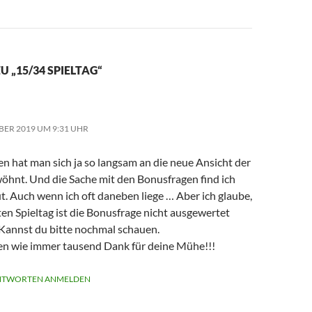
U „15/34 SPIELTAG“
BER 2019 UM 9:31 UHR
en hat man sich ja so langsam an die neue Ansicht der
wöhnt. Und die Sache mit den Bonusfragen find ich
ut. Auch wenn ich oft daneben liege … Aber ich glaube,
en Spieltag ist die Bonusfrage nicht ausgewertet
Kannst du bitte nochmal schauen.
n wie immer tausend Dank für deine Mühe!!!
NTWORTEN ANMELDEN