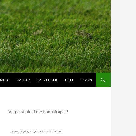
TAND
STATISTIK
MITGLIEDER
HILFE
LOGIN
Vergesst nicht die Bonusfragen!
Keine Begegnungsdaten verfügbar.