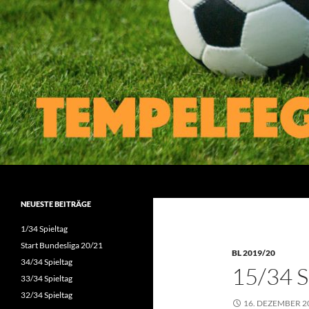
Suchen
Bundesliga Tippspiel
NEUESTE BEITRÄGE
1/34 Spieltag
Start Bundesliga 20/21
BL 2019/20
34/34 Spieltag
15/34 
33/34 Spieltag
32/34 Spieltag
16. DEZEMBER 2