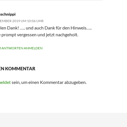
sschnippi
ZEMBER 2019 UM 10:06 UHR
elen Dank! ….. und auch Dank für den Hinweis…..
 prompt vergessen und jetzt nachgeholt.
 ANTWORTEN ANMELDEN
NEN KOMMENTAR
eldet
sein, um einen Kommentar abzugeben.