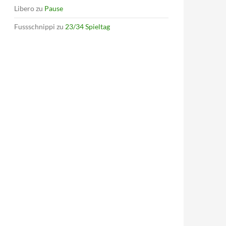
Libero
zu
Pause
Fussschnippi
zu
23/34 Spieltag