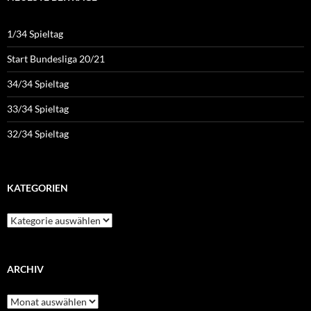
1/34 Spieltag
Start Bundesliga 20/21
34/34 Spieltag
33/34 Spieltag
32/34 Spieltag
KATEGORIEN
Kategorien
ARCHIV
Archiv