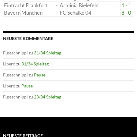
Eintracht Frankfurt
-
Arminia Bielefeld
1 - 1
Bayern München
-
FC Schalke 04
8 - 0
NEUESTE KOMMENTARE
Fussschnippi
zu
31/34 Spieltag
Libero
zu
31/34 Spieltag
Fussschnippi
zu
Pause
Libero
zu
Pause
Fussschnippi
zu
23/34 Spieltag
NEUESTE BEITRÄGE