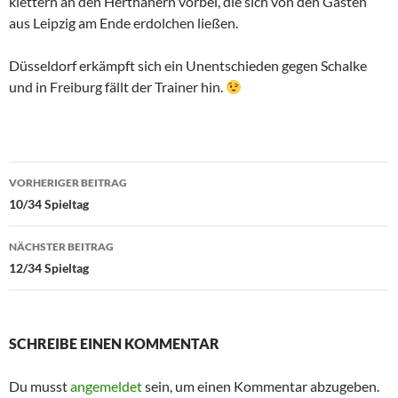
klettern an den Herthanern vorbei, die sich von den Gästen
aus Leipzig am Ende erdolchen ließen.
Düsseldorf erkämpft sich ein Unentschieden gegen Schalke
und in Freiburg fällt der Trainer hin.
Beitragsnavigation
VORHERIGER BEITRAG
10/34 Spieltag
NÄCHSTER BEITRAG
12/34 Spieltag
SCHREIBE EINEN KOMMENTAR
Du musst
angemeldet
sein, um einen Kommentar abzugeben.