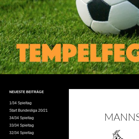
Suchen
Bundesliga Tippspiel
NEUESTE BEITRÄGE
1/34 Spieltag
Start Bundesliga 20/21
MANN
34/34 Spieltag
33/34 Spieltag
32/34 Spieltag