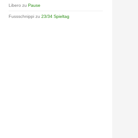
Libero
zu
Pause
Fussschnippi
zu
23/34 Spieltag