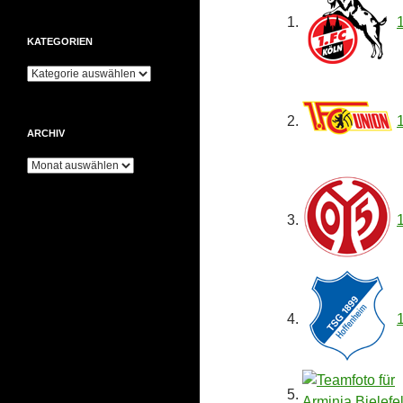
KATEGORIEN
Kategorien
ARCHIV
Archiv