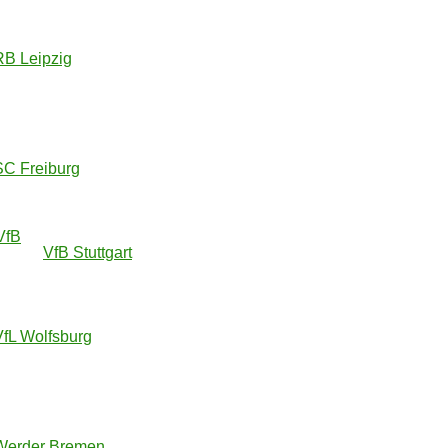
RB Leipzig
SC Freiburg
VfB Stuttgart
VfL Wolfsburg
Werder Bremen