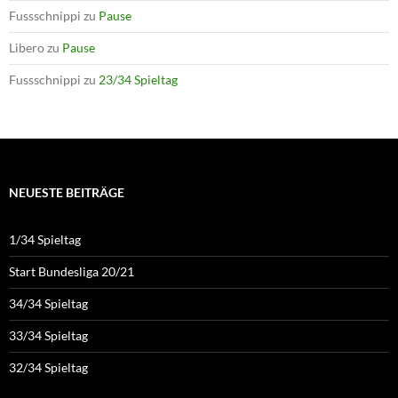
Fussschnippi
zu
Pause
Libero
zu
Pause
Fussschnippi
zu
23/34 Spieltag
NEUESTE BEITRÄGE
1/34 Spieltag
Start Bundesliga 20/21
34/34 Spieltag
33/34 Spieltag
32/34 Spieltag