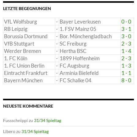
LETZTE BEGEGNUNGEN
VfL Wolfsburg
-
Bayer Leverkusen
0 - 0
RB Leipzig
-
1. FSV Mainz 05
3 - 1
Borussia Dortmund
-
Bor. Mönchengladbach
3 - 0
VfB Stuttgart
-
SC Freiburg
2 - 3
Werder Bremen
-
Hertha BSC
1 - 4
1. FC Köln
-
1899 Hoffenheim
2 - 3
1. FC Union Berlin
-
FC Augsburg
1 - 3
Eintracht Frankfurt
-
Arminia Bielefeld
1 - 1
Bayern München
-
FC Schalke 04
8 - 0
NEUESTE KOMMENTARE
Fussschnippi
zu
31/34 Spieltag
Libero
zu
31/34 Spieltag