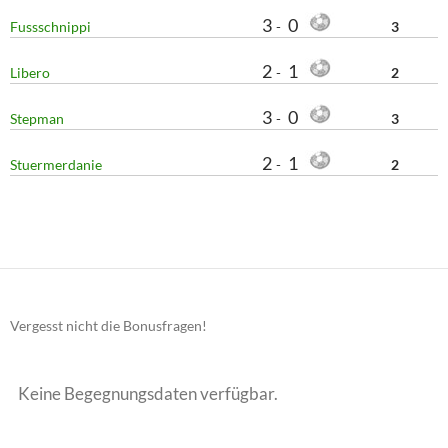
3
0
Fussschnippi
-
3
2
1
Libero
-
2
3
0
Stepman
-
3
2
1
Stuermerdanie
-
2
Vergesst nicht die Bonusfragen!
Keine Begegnungsdaten verfügbar.