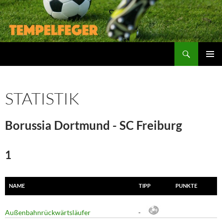
Suchen
ZUM
PRIMÄR
INHALT
MENÜ
SPRINGEN
STATISTIK
Borussia Dortmund - SC Freiburg
1
NAME
TIPP
PUNKTE
Außenbahnrückwärtsläufer
-