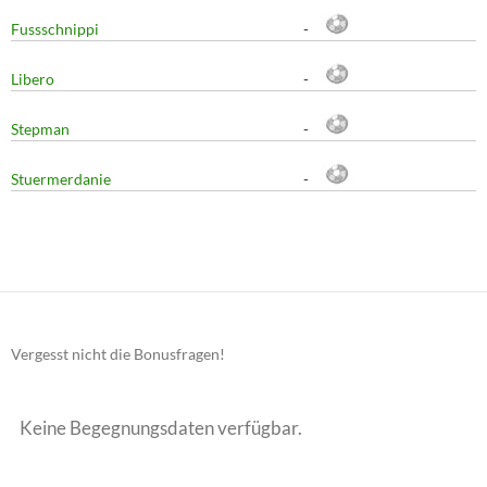
Fussschnippi
-
Libero
-
Stepman
-
Stuermerdanie
-
Vergesst nicht die Bonusfragen!
Keine Begegnungsdaten verfügbar.